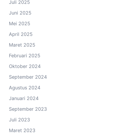
Juli 2025
Juni 2025
Mei 2025
April 2025
Maret 2025
Februari 2025
Oktober 2024
September 2024
Agustus 2024
Januari 2024
September 2023
Juli 2023
Maret 2023