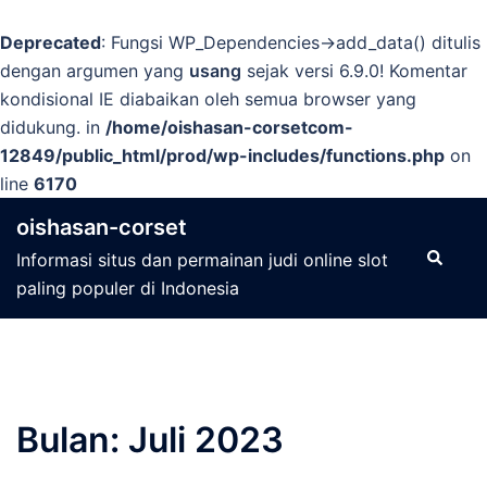
Deprecated
: Fungsi WP_Dependencies->add_data() ditulis
dengan argumen yang
usang
sejak versi 6.9.0! Komentar
kondisional IE diabaikan oleh semua browser yang
didukung. in
/home/oishasan-corsetcom-
12849/public_html/prod/wp-includes/functions.php
on
line
6170
Langsung
oishasan-corset
ke
Cari
Informasi situs dan permainan judi online slot
isi
paling populer di Indonesia
Bulan:
Juli 2023