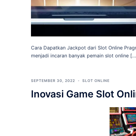
Cara Dapatkan Jackpot dari Slot Online Prag
menjadi incaran banyak pemain slot online […
SEPTEMBER 30, 2022
SLOT ONLINE
Inovasi Game Slot Onl