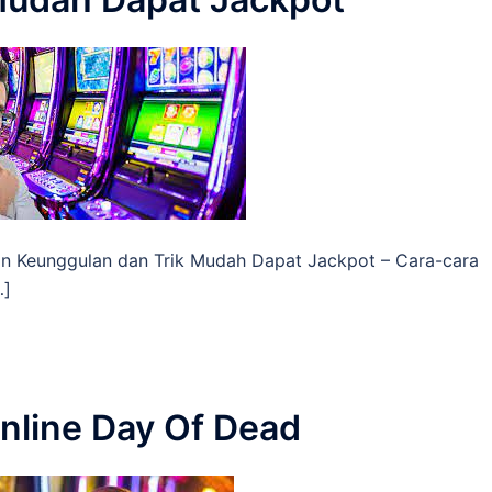
an Keunggulan dan Trik Mudah Dapat Jackpot – Cara-cara
…]
Online Day Of Dead