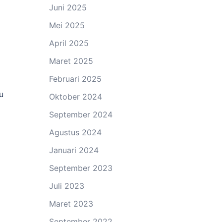
Juni 2025
Mei 2025
April 2025
Maret 2025
Februari 2025
u
Oktober 2024
September 2024
Agustus 2024
Januari 2024
September 2023
Juli 2023
Maret 2023
September 2022