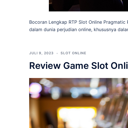
Bocoran Lengkap RTP Slot Online Pragmatic P
dalam dunia perjudian online, khususnya dal
JULI 9, 2023
SLOT ONLINE
Review Game Slot Onl