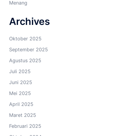
Menang
Archives
Oktober 2025
September 2025
Agustus 2025
Juli 2025
Juni 2025
Mei 2025
April 2025
Maret 2025
Februari 2025