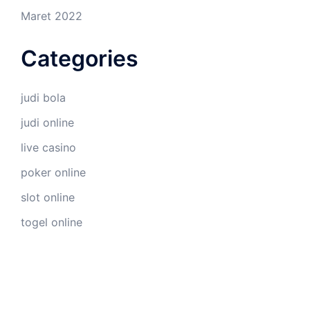
Maret 2022
Categories
judi bola
judi online
live casino
poker online
slot online
togel online