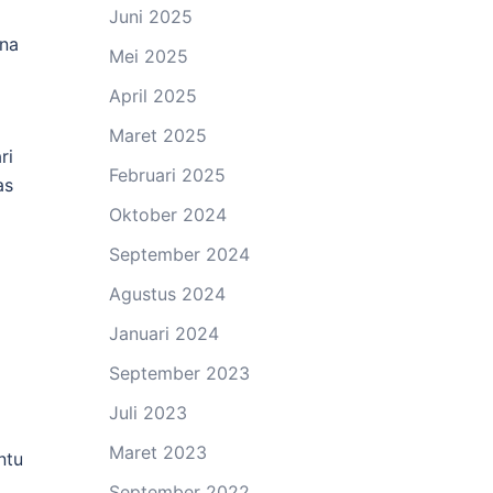
Juni 2025
ena
Mei 2025
April 2025
Maret 2025
ri
Februari 2025
as
Oktober 2024
September 2024
Agustus 2024
Januari 2024
September 2023
Juli 2023
Maret 2023
ntu
September 2022