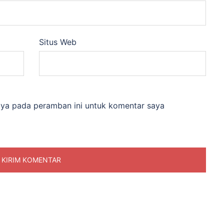
Situs Web
aya pada peramban ini untuk komentar saya