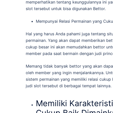
memperhatikan tentang keunggulannya ini y
slot tersebut untuk bisa digunakan Bettor.
Mempunyai Relasi Permainan yang Cuk
Hal yang harus Anda pahami juga tentang situs
permainan. Yang akan dapat memberikan bett
cukup besar ini akan memudahkan bettor un
member pada saat bermain dengan judi princ
Memang tidak banyak bettor yang akan dapa
oleh member yang ingin menjalankannya. Untuk
sistem permainan yang memiliki relasi cuku
judi slot tersebut di berbagai tempat lainnya.
Memiliki Karakteris
Cukup Baik Dimain