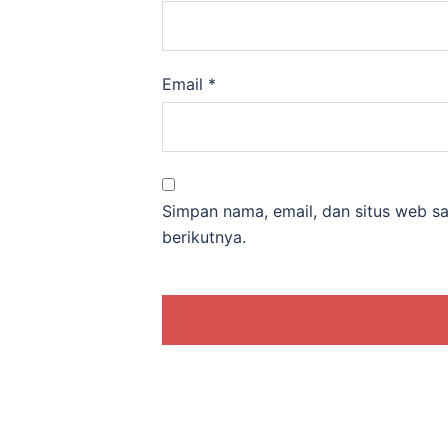
Email
*
Simpan nama, email, dan situs web s
berikutnya.